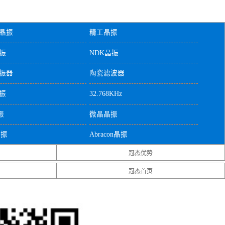
晶振
精工晶振
振
NDK晶振
振器
陶瓷滤波器
振
32.768KHz
振
微晶晶振
晶振
Abracon晶振
冠杰优势
蚀晶振
美国拉隆晶振
冠杰首页
tronics晶振
美国Statek晶振
振
5070贴片晶振
贴片晶振
2520贴片晶振