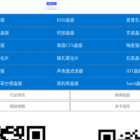
晶振
KDS晶振
爱普生
城晶振
村田晶振
京瓷晶
晶振
美国CTS晶振
陶瓷谐
雾化片
微孔雾化片
石英晶
晶振
声表面滤波器
IDT晶
温菲尔德晶振
高利奇晶振
Jauch
行业资讯
新闻动态
晶振
美国ECS晶振
美国日
网站地图
关于冠杰
格林雷工业晶振
美国SiTime晶振
美国Ple
兰瑞康晶振
压控温补晶振
差分晶
5贴片晶振
5032贴片晶振
3225