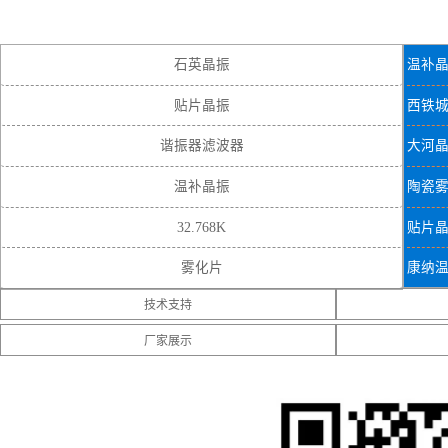
石英晶振
温补
贴片晶振
西铁
谐振器滤波器
大河
温补晶振
陶瓷
32.768K
贴片
雾化片
康纳
技术支持
维管
厂家展示
美国
新西
603