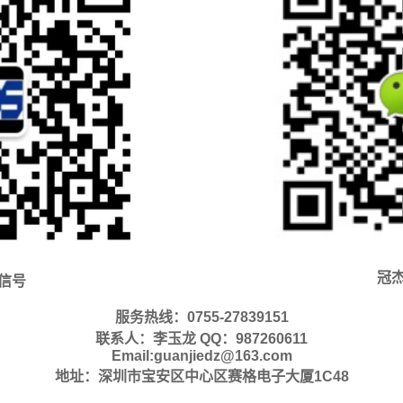
6贴片晶振
1612贴片晶振
10.4
3.3mm贴片晶振
7.0*1.5mm贴片晶振
5.0*
1.5mm贴片晶振
2.0*1.2mm贴片晶振
1.6*
m插件32.768K
1.5*5mm插件32.768K
1.2*4
68K有源晶振
1210贴片晶振
8045
晶振
Fujicom晶振
AEK
r晶振
Quartzcom晶振
qante
冠
OQUARTZ晶振
Cardinal晶振
FRE-
信号
i晶振
AEL晶振
Trans
服务热线：0755-27839151
联系人：李玉龙 QQ：987260611
omp晶振
MERCURY晶振
MTRO
Email:guanjiedz@163.com
地址：深圳市宝安区中心区赛格电子大厦1C48
MILLIREN晶振
LIHOM晶振
CTEC