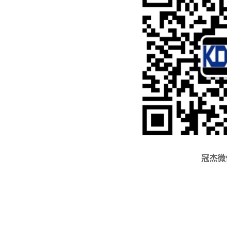
201
7.1*
3.2*
2*6m
32.7
FOX
Geye
EUR
冠杰微
Wi2w
Mmdc
MTI-