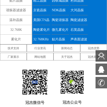
贴片晶振
精工晶振
西铁城晶振
村田晶振
谐振器滤波器
京瓷晶振
NDK晶振
大河晶振
温补晶振
美国CTS晶
陶瓷谐振器
陶瓷滤波器
振
32.768K
陶瓷雾化片
微孔雾化片
石英晶振
雾化片
32.768KHz
贴片晶振
声表面滤波
技术支持
行业资讯
新闻动态
冠杰优势
器
IDT晶振
微晶晶振
康纳温菲尔
厂家展示
网站地图
关于冠杰
冠杰首页
德晶振
高利奇晶振
Jauch晶振
Abracon晶
振
维管晶振
美国ECS晶
美国日蚀晶
振
振
美国拉隆晶
美国格林雷
美国SiTime
振
工业晶振
晶振
美国
美国Statek
新西兰瑞康
Pletronics晶
晶振
晶振
压控温补晶
差分晶振
5070贴片晶
冠杰公众号
冠杰微信号
振
振
振