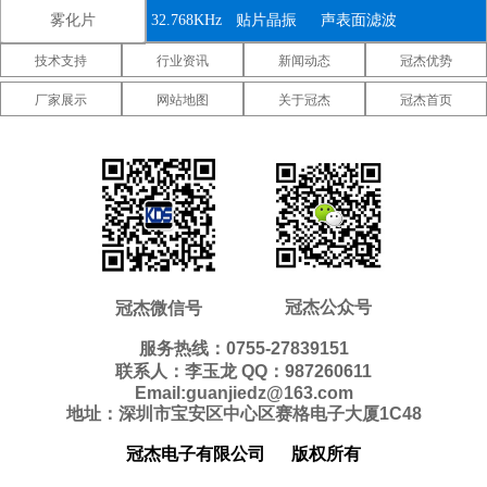
雾化片
32.768KHz
贴片晶振
声表面滤波
技术支持
行业资讯
新闻动态
冠杰优势
器
IDT晶振
微晶晶振
康纳温菲尔
厂家展示
网站地图
关于冠杰
冠杰首页
德晶振
高利奇晶振
Jauch晶振
Abracon晶
振
维管晶振
美国ECS晶
美国日蚀晶
振
振
美国拉隆晶
美国格林雷
美国SiTime
振
工业晶振
晶振
美国
美国Statek
新西兰瑞康
Pletronics晶
晶振
晶振
压控温补晶
差分晶振
5070贴片晶
冠杰公众号
冠杰微信号
振
振
振
6035贴片晶
5032贴片晶
3225贴片晶
服务热线：0755-27839151
联系人：李玉龙 QQ：987260611
振
振
振
2520贴片晶
2016贴片晶
1612贴片晶
Email:guanjiedz@163.com
地址：深圳市宝安区中心区赛格电子大厦1C48
振
振
振
10.4*4.0mm
8.0*3.8mm
7.1*3.3mm
冠杰电子有限公司
版权所有
贴片晶振
贴片晶振
贴片晶振
7.0*1.5mm
5.0*1.8mm
4.1*1.5mm