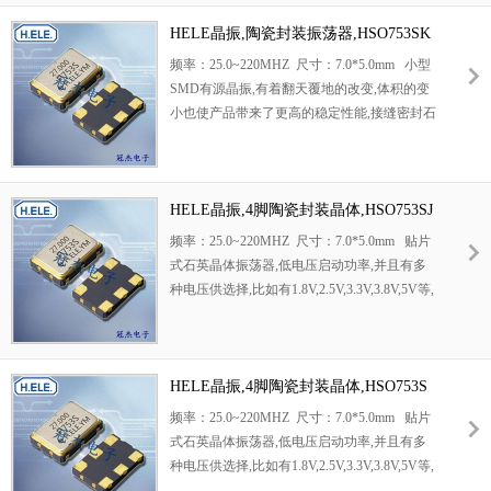
HELE晶振,陶瓷封装振荡器,HSO753SK
晶振
频率：25.0~220MHZ 尺寸：7.0*5.0mm 小型
SMD有源晶振,有着翻天覆地的改变,体积的变
小也使产品带来了更高的稳定性能,接缝密封石
英晶体振荡器,精度高,覆盖频率范围宽的特
点,SMD高速自动安装和高温回流焊设计.
HELE晶振,4脚陶瓷封装晶体,HSO753SJ
晶振
频率：25.0~220MHZ 尺寸：7.0*5.0mm 贴片
式石英晶体振荡器,低电压启动功率,并且有多
种电压供选择,比如有1.8V,2.5V,3.3V,3.8V,5V等,
产品被广泛应用于,平板笔记本,GPS系统,光纤
通道,千兆以太网,串行ATA,串行连接SCSI,PCI-
Express的SDH / SONET发射基站等领域.符合
RoHS/无铅.
HELE晶振,4脚陶瓷封装晶体,HSO753S
晶振
频率：25.0~220MHZ 尺寸：7.0*5.0mm 贴片
式石英晶体振荡器,低电压启动功率,并且有多
种电压供选择,比如有1.8V,2.5V,3.3V,3.8V,5V等,
产品被广泛应用于,平板笔记本,GPS系统,光纤