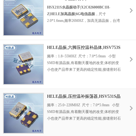
片晶振，
Z|HELE加高晶振|6G电信晶振
HSX211S水晶振动子|X2C026000BC1H-
无线通讯晶振
Z|HELE加高晶振|6G电信晶振
，尺寸
，智能家居晶振，平板电脑专用晶振，小型设
2.0*1.6mm,频率26MHZ，加高无源晶振，台湾
备专用晶振，网络设备晶振，消费电子专用晶
贴片晶振，SMD晶振，水晶振动子，石英晶体
振，仪器设备晶振，数字音频晶振，具有良好
谐振器，
的耐压性能以及广泛的选择空间.
贴片石英晶体
陶瓷晶振
HELE晶振,六脚压控温补晶体,HSV753S
，无源晶振，轻薄型晶振，2016mm小体积晶
外观本身使用陶瓷面封装,充分的密封性能,可
振，无铅环保晶振，无线模块专用晶振，蓝牙
晶振
频率：1.8~55MHZ 尺寸：7.0*5.0mm 小型
确保其高可靠性,采用编带包装,外包装采用朔
音响晶振，智能手机专用晶振，小型设备晶
SMD有源晶振,有着翻天覆地的改变,体积的变
胶盘,可在自动贴片机上对应自动贴装等优势.
振，智能家居晶振，网络设备晶振，平板电脑
小也使产品带来了更高的稳定性能,接缝密封石
台湾加高晶
晶振，低损耗晶振，低功耗晶振，高可靠晶
英晶体振荡器,精度高,覆盖频率范围宽的特
振,X3GO27000BA1H-
振，高品质晶振，低成本晶振，高质量晶振，
点,SMD高速自动安装和高温回流焊设计.
HU,HSX321G低功耗晶振,6G
产品具有轻薄小低功耗的特点。
物联网晶振.
石英晶振
HELE晶振,压控温补振荡器,HSV531S晶
产品适合适用范围比较广泛，常常用于无线模
振
频率：25.0~220MHZ 尺寸：7.0*5.0mm 小型
块，蓝牙音响，智能手机，小型设备，智能家
SMD有源晶振,有着翻天覆地的改变,体积的变
居，网络设备，平板电脑等领域。
小也使产品带来了更高的稳定性能,接缝密封石
HSX211S水晶振动
英晶体振荡器,精度高,覆盖频率范围宽的特
子|X2C026000BC1H-Z|HELE
点,SMD高速自动安装和高温回流焊设计.
加高晶振|6G电信晶振.