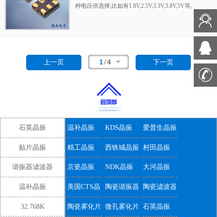
种电压供选择,比如有1.8V,2.5V,3.3V,3.8V,5V等,
产品被广泛应用于,平板笔记本,GPS系统,光纤
通道,千兆以太网,串行ATA,串行连接SCSI,PCI-
Express的SDH / SONET发射基站等领域.符合
RoHS/无铅.
1
/
4
上一页
下一页
石英晶振
温补晶振
KDS晶振
爱普生晶振
贴片晶振
精工晶振
西铁城晶振
村田晶振
谐振器滤波器
京瓷晶振
NDK晶振
大河晶振
温补晶振
美国CTS晶
陶瓷谐振器
陶瓷滤波器
振
32.768K
陶瓷雾化片
微孔雾化片
石英晶振