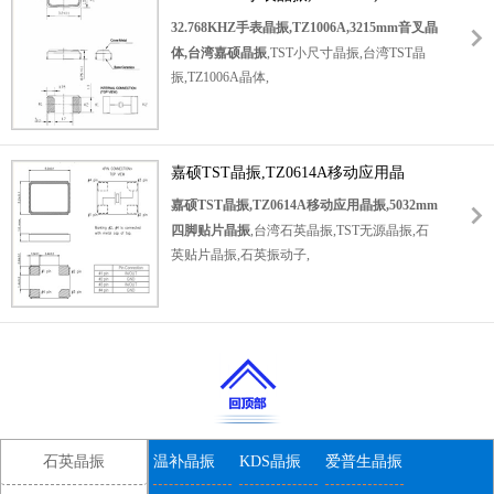
音叉晶体,台湾嘉硕晶振
振,高品质晶振,数字显示晶振,万年历晶振,智能
32.768KHZ手表晶振,TZ1006A,3215mm音叉晶
体温计晶振,收音机晶振,数字设备晶振.
体,台湾嘉硕晶振
,TST小尺寸晶振,台湾TST晶
振,TZ1006A晶体,
音叉晶振32.768K
,无源谐振器,贴片无源晶振,3215mm水晶振动
子,SMD晶振,尺寸3.2*1.5mm,频率32.768KHZ,
嘉硕TST晶振,TZ0614A移动应用晶
高可靠晶振,高性能晶振,低功耗晶振,低成本晶
振,智能手表晶振,通信设备晶振,电话机晶振,收
振,5032mm四脚贴片晶振
嘉硕TST晶振,TZ0614A移动应用晶振,5032mm
音机晶振,数字显示晶振.
四脚贴片晶振
,台湾石英晶振,TST无源晶振,石
英贴片晶振,石英振动子,
5032晶振
,SMD晶振,TZ0614A晶体谐振器,小尺寸晶振,
轻薄型晶振,尺寸5.0*3.2mm,频率10MHZ,高可
靠晶振,高性能晶振,环保晶体,无线通信晶振,通
信设备晶振,智能手机晶振,数码电子晶振,蓝牙
音响晶振,笔记本电脑晶振.
石英晶振
温补晶振
KDS晶振
爱普生晶振