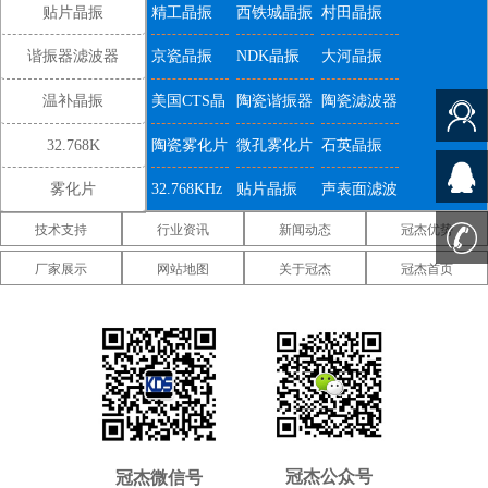
贴片晶振
精工晶振
西铁城晶振
村田晶振
谐振器滤波器
京瓷晶振
NDK晶振
大河晶振
温补晶振
美国CTS晶
陶瓷谐振器
陶瓷滤波器
振
32.768K
陶瓷雾化片
微孔雾化片
石英晶振
雾化片
32.768KHz
贴片晶振
声表面滤波
技术支持
行业资讯
新闻动态
冠杰优势
器
IDT晶振
微晶晶振
康纳温菲尔
厂家展示
网站地图
关于冠杰
冠杰首页
德晶振
高利奇晶振
Jauch晶振
Abracon晶
振
维管晶振
美国ECS晶
美国日蚀晶
振
振
美国拉隆晶
美国格林雷
美国SiTime
振
工业晶振
晶振
美国
美国Statek
新西兰瑞康
Pletronics晶
晶振
晶振
压控温补晶
差分晶振
5070贴片晶
冠杰公众号
冠杰微信号