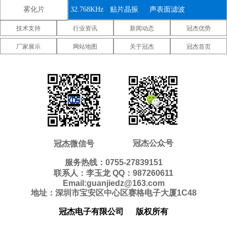
雾化片
32.768KHz
贴片晶振
声表面滤波
技术支持
行业资讯
新闻动态
冠杰优势
器
IDT晶振
微晶晶振
康纳温菲尔
厂家展示
网站地图
关于冠杰
冠杰首页
德晶振
高利奇晶振
Jauch晶振
Abracon晶
振
维管晶振
美国ECS晶
美国日蚀晶
振
振
美国拉隆晶
美国格林雷
美国SiTime
振
工业晶振
晶振
美国
美国Statek
新西兰瑞康
Pletronics晶
晶振
晶振
压控温补晶
差分晶振
5070贴片晶
冠杰公众号
冠杰微信号
振
振
振
6035贴片晶
5032贴片晶
3225贴片晶
服务热线：0755-27839151
联系人：李玉龙 QQ：987260611
振
振
振
2520贴片晶
2016贴片晶
1612贴片晶
Email:guanjiedz@163.com
地址：深圳市宝安区中心区赛格电子大厦1C48
振
振
振
10.4*4.0mm
8.0*3.8mm
7.1*3.3mm
冠杰电子有限公司
版权所有
贴片晶振
贴片晶振
贴片晶振
7.0*1.5mm
5.0*1.8mm
4.1*1.5mm