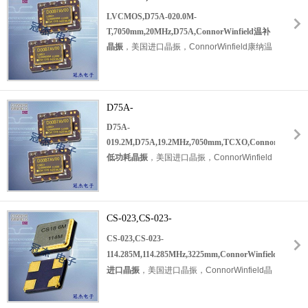
脚
T,7050mm,20MHz,D75A,ConnorWinfield
LVCMOS,D75A-020.0M-
贴片晶振
温补晶振
T,7050mm,20MHz,D75A,ConnorWinfield温补
，有源晶振，石英晶振，TCXO温补晶体振荡
晶振
，
美国进口晶振，
ConnorWinfield康纳温
器，温补晶振，
石英晶体振荡器
。
具有三态
菲尔德晶振，型号：
D75A
系列，编码为：
LVCMOS输出。通过使用模拟温度补偿，
D75A-020.0M-T
，频率为：20.000MHz，工
D75F能够在0至70°C的温度范围内保持低于1-
作温度范围：0℃至+70℃，小体积晶振尺寸：
ppm的稳定性。
应用于：通信模块晶振，无线
7.0x5.0x2.0
D75A-
mm封装，10垫脚
贴片晶振
，有源
网络晶振，物联网晶振，车载控制器晶振，北
晶振，石英晶振，TCXO温补晶振，温补晶体
019.2M,D75A,19.2MHz,7050mm,TCXO,ConnorWi
D75A-
斗导航晶振，罗拉模块等应用。
振荡器，
低功耗晶振
019.2M,D75A,19.2MHz,7050mm,TCXO,ConnorWinfield
石英晶体振荡器
低功耗晶振
，
美国进口晶振，
ConnorWinfield
。具有超小型，轻薄型，
低抖动，低功耗，低
晶振，康纳温菲尔德晶振，型号：
D75A
系
电压，低耗能，低相位噪声，低损耗等特点。
列，编码为：
D75A-019.2M
，频率为：
具有三态LVCMOS输出。通过使用模拟温度补
19.2MHz，工作温度范围：0℃至+70℃，小体
偿，D75A能够在0至70°C的温度范围内保持
积晶振尺寸：7.0x5.0x2.0
CS-023,CS-023-
mm封装，10垫脚
贴
低于1-ppm的稳定性。D75A满足第3层的要
片晶振
，有源晶振，石英晶振，TCXO
114.285M,114.285MHz,3225mm,ConnorWinfield
CS-023,CS-023-
求。应用于：通讯设备晶振，无线网络晶振，
温补晶振
进口晶振
114.285M,114.285MHz,3225mm,ConnorWinfield
6G基站，物联网晶振，GPS定位晶振，导航
，温补晶体振荡器，石英晶体振荡器。具有超
进口晶振
，
美国进口晶振，
ConnorWinfield晶
仪等应用。
小型晶振，轻薄型晶振，
低抖动晶振，低功耗
振，康纳温菲尔德晶振，型号：CS-023系
晶振，低电压晶振，低耗能晶振，低损耗等特
列，编码为：
CS-023-114.285M
，频率为：