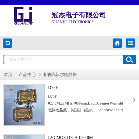
冠杰电子有限公司
GUANJIE ELECTRONICS
首页
产品中心
康纳温菲尔德晶振
D75F-
027.0M,27MHz,7050mm,D75F,ConnorWinfield
D75F-
低抖动晶振
027.0M,27MHz,7050mm,D75F,ConnorWinfield
低抖动晶振
，
美国进口晶振，
ConnorWinfield
晶振，康纳温菲尔德晶振，型号：
D75F
系
列，编码为：
D75F-027.0M
，频率为：
27.000MHz，工作温度范围：0℃至+70℃，
小体积晶振尺寸：7.0x5.0x2.0
LVCMOS,D75A-020.0M-
mm封装，10垫