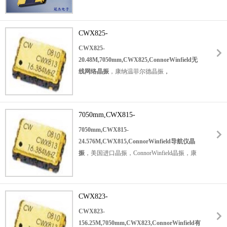
纳温菲尔德晶振，型号：CS-018系列，编码
RoHS的表面安装包是设计为高密度安装，是
为：
CS-018-114.285M，频率为：
最佳的大规模生产。应用于：移动通讯晶振，
114.285MHz，频率稳定性：±100ppm，工作
无线网络晶振，物联网晶振，汽车电子晶振，
CWX825-
温度范围：-40℃至+85℃，小体积晶振尺寸：
导航仪晶振，医疗设备等应用。
20.48M,7050mm,CWX825,ConnorWinfield
3.2x2.5mm，四脚贴片晶振，无源晶振，
石英
CWX825-
晶体谐振器，
无线网络晶振
20.48M,7050mm,CWX825,ConnorWinfield无
3225晶体谐振器
线网络晶振
，
康纳温菲尔德晶振
，
，无铅环保晶振，
表面安装在AT切割的第三泛
ConnorWinfield晶振，美国
音晶体。它们在许多频率合成器和PLL应用中
进口晶振
被用作参考晶体。具有超小型，轻薄型，耐热
，
型号：CWX8xx系列，编码为：
CWX825-
及耐环境特点。CS-018应用于：通讯设备晶
7050mm,CWX815-
20.48M
，频率为：20.48MHz，工作温度范
振，无线蓝牙晶振，车载电子晶振，医疗设备
24.576M,CWX815,ConnorWinfield导航仪
围：-20℃至+70℃，频率稳定性：±25ppm，
7050mm,CWX815-
晶振，平板电脑等应用。
电压：5.0V，小体积晶振尺寸：7.0x5.0mm
表
晶振
24.576M,CWX815,ConnorWinfield导航仪晶
面贴装
，四脚贴片晶振，CMOS输出晶振，
振
，
美国进口晶振，ConnorWinfield晶振，
康
7050石英晶振
纳温菲尔德
，
石英晶体振荡器
，有源晶振，时钟晶体振荡
晶振厂家
器
。具有超小型，轻薄型，高稳定性，低抖
，型号：CWX8xx系列，编码为：
CWX815-
动，高品质等特点。
广泛用于：移动通讯晶
CWX823-
24.576M
，频率为：24.576MHz，工作温度范
振，无线网络晶振，导航仪晶振，蓝牙模块晶
156.25M,7050mm,CWX823,ConnorWinfield
围：-20℃至+70℃，频率稳定性：±25ppm，
CWX823-
振，GPS定位系统，物联网等应用。
电压：5.0V，小体积晶振尺寸：7.0x5.0mm
表
有源晶振
156.25M,7050mm,CWX823,ConnorWinfield有