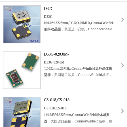
点。
具有三态LVCMOS输出。通过使用模拟温
114.285MHz，频率稳定性：±20ppm，工作
度补偿，D75A能够在0至70°C的温度范围内
D32G-
温度范围：-40℃至+85℃，小体积晶振尺寸：
保持低于1-ppm的稳定性。D75A满足第3层的
026.0M,3225mm,TCXO,26MHz,ConnorWinfield
3.2x2.5mm封装，四脚
D32G-
要求。应用于：通讯设备晶振，以太网晶振，
贴片晶振
低抖动晶振
026.0M,3225mm,TCXO,26MHz,ConnorWinfield
6G基站，物联网晶振，GPS定位晶振，导航
，无源晶振，
石英晶体谐振器，无铅环保晶
低抖动晶振
，
美国进口晶振，
ConnorWinfield
仪等应用。
振，
表面安装在AT切割的第三泛音晶体。它们
晶振，康纳温菲尔德晶振，型号：
D32G
系
在许多频率合成器和PLL应用中被用作参考晶
列，编码为：
D32G-026.0M
，电压：3.3V，
体。具有超小型，轻薄型，耐热及耐环境特
频率为：26.000MHz，工作温度范围：-30℃
点。应用于：通讯设备晶振，无线蓝牙晶振，
至+85℃，小体积晶振尺寸：3.2x2.5mm
D53G-020.0M-
表面
汽车电子晶振，安防设备晶振，平板电脑等应
安装
，四脚贴片晶振，有源晶振，TCXO
T,5032mm,20MHz,ConnorWinfield温补晶
D53G-020.0M-
用。
温补晶振
体振荡器
T,5032mm,20MHz,ConnorWinfield温补晶体振
，温补晶体振荡器，石英晶振。
设计用于在一
荡器
，
美国进口晶振，
ConnorWinfield晶振，
个非常小的封装中需要紧密频率稳定性的应
康纳温菲尔德晶振，型号：
D53G
系列，编码
用。符合RoHS的表面安装包是设计为高密度
为：
D53G-020.0M-T
，电压：3.3V，频率
安装，是最佳的大规模生产。应用于：通讯设
为：20.000MHz，工作温度范围：-30℃至
备晶振，导航仪晶振，无线网络晶振，物联网
+85℃，小体积晶振尺寸：5.0x3.2mm
CS-018,CS-018-
表面安
晶振，汽车电子晶振，安防设备等。
装
，四脚贴片晶振，有源晶振，石英晶振，
114.285M,3225mm,ConnorWinfield晶体
CS-018,CS-018-
TCXO
温补晶振
，
谐振器
114.285M,3225mm,ConnorWinfield晶体谐振
5032石英晶体振荡器
器
，
美国进口晶振，
ConnorWinfield晶振，康
。
设计用于需要紧密频率稳定性的应用。符合