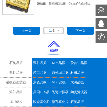
面贴装
，四脚贴片晶振，CMOS输出晶振，石
源晶振
，
美国进口晶振，ConnorWinfield晶
英晶振，
振，
康纳温菲尔德晶振
，型号：CWX8xx系
石英晶体振荡器
列，编码为：
CWX823-156.25M
，频率为：
，有源晶振，时钟晶体振荡器
。具有超小型，
156.250MHz，工作温度范围：-20℃至
轻薄型，高稳定性，低抖动，高品质等特点。
+70℃，频率稳定性：±50ppm，电压：
广泛用于：通讯设备晶振，无线网络晶振，北
3.3V，小体积晶振尺寸：7.0x5.0mm
表面贴
1
/
3
上一页
下一页
斗导航晶振，蓝牙模块晶振，GPS定位系统，
装
，四脚贴片晶振，
物联网等应用。
有源晶振
，石英晶体振荡器，CMOS输出晶振，时钟晶
体振荡器
。为使用而设计在要求严格频率的应
用中稳定性和低抖动，封装设计用于高密度安
装，是质量的最佳选择生产
。广泛用于：通讯
石英晶振
温补晶振
KDS晶振
爱普生晶振
设备晶振，无线网络晶振，北斗导航晶振，蓝
牙模块晶振，GPS定位系统，物联网等应用。
贴片晶振
精工晶振
西铁城晶振
村田晶振
谐振器滤波器
京瓷晶振
NDK晶振
大河晶振
温补晶振
美国CTS晶
陶瓷谐振器
陶瓷滤波器
振
32.768K
陶瓷雾化片
微孔雾化片
石英晶振