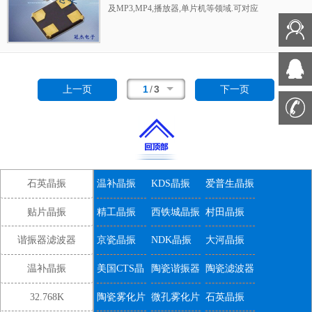
机,DSL和其他IT产品的晶振应用,三态功能,PC
及MP3,MP4,播放器,单片机等领域.可对应
和LCDM等高端数码领域,符合RoHS/无铅.
8.000MHz以上的频率,在电子数码产品,以及家
电相关电器领域里面发挥优良的电气特性,满足
无铅焊接的回流温度曲线要求.
1
/
3
上一页
下一页
石英晶振
温补晶振
KDS晶振
爱普生晶振
贴片晶振
精工晶振
西铁城晶振
村田晶振
谐振器滤波器
京瓷晶振
NDK晶振
大河晶振
温补晶振
美国CTS晶
陶瓷谐振器
陶瓷滤波器
振
32.768K
陶瓷雾化片
微孔雾化片
石英晶振