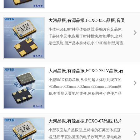
率温度特性晶振.为对应低电源电压的产品.
(DC+1.8V ± 0.1V to +2.9V ± 0.1V 对应IC可能)
高度：最高0.8 mm,体积：0.0022 cm3,重量：
大河晶振,有源晶振,FCXO-05C晶振,音叉
0.008 g,超小型,轻型,低消耗电流,表面贴片型产
晶振
小体积SMD时钟晶体振荡器,是贴片音叉晶体,
品.(可对应回流焊)无铅产品.满足无铅焊接的高
千赫频率元件,应用于时钟模块,智能手机,全球
温回流温度曲线要求,带有AFC(频率控制)功
定位系统,因产品本身体积小,SMD编带型,可应
能,Enable/Disable功能,产品本身可根据使用需
用于高性能自动贴片焊接,被广泛应用到各种小
要进行选择.
巧的便携式消费电子数码时间产品,环保性能符
合ROHS/无铅标准.
大河晶振,有源晶振,FCXO-75LV晶振,石
英晶体振荡器
小型SMD有源晶振,从最初超大体积到现在的
7050mm,6035mm,5032mm,3225mm,2520mm体
积,有着翻天覆地的改变,体积的变小也使产品
带来了更高的稳定性能,接缝密封石英晶体振荡
器,精度高,覆盖频率范围宽的特点,SMD高速自
动安装和高温回流焊设计,Optionable待机输出
三态输出功能,电源电压范围：1.8V?5 V,高稳定
大河晶振,有源晶振,FCXO-07晶振,贴片
性,低抖动,低功耗,主要应用领域:无线通讯,高端
晶振
小型表面贴片晶振型,是标准的石英晶体振荡
智能手机,平板笔记本WLAN,蓝牙,数码相
器,适用于宽温范围的电子数码产品,家电电器