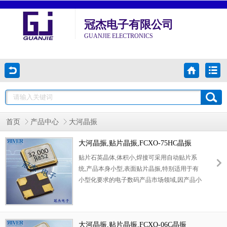
冠杰电子有限公司
GUANJIE ELECTRONICS
首页
产品中心
大河晶振
大河晶振,贴片晶振,FCXO-75HC晶振
贴片石英晶体,体积小,焊接可采用自动贴片系
统,产品本身小型,表面贴片晶振,特别适用于有
小型化要求的电子数码产品市场领域,因产品小
型,薄型优势,耐环境特性,包括耐高温,耐冲击性
等,在移动通信领域得到了广泛的应用,晶振产
品本身可发挥优良的电气特性,满足无铅焊接的
高温回流温度曲线要求
大河晶振,贴片晶振,FCXO-06C晶振