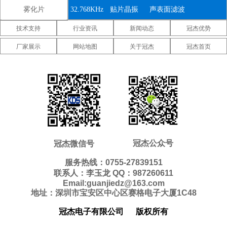
雾化片
32.768KHz
贴片晶振
声表面滤波
技术支持
行业资讯
新闻动态
冠杰优势
器
IDT晶振
微晶晶振
康纳温菲尔
厂家展示
网站地图
关于冠杰
冠杰首页
德晶振
高利奇晶振
Jauch晶振
Abracon晶
振
维管晶振
美国ECS晶
美国日蚀晶
振
振
美国拉隆晶
美国格林雷
美国SiTime
振
工业晶振
晶振
美国
美国Statek
新西兰瑞康
Pletronics晶
晶振
晶振
压控温补晶
差分晶振
5070贴片晶
冠杰公众号
冠杰微信号
振
振
振
6035贴片晶
5032贴片晶
3225贴片晶
服务热线：0755-27839151
联系人：李玉龙 QQ：987260611
振
振
振
2520贴片晶
2016贴片晶
1612贴片晶
Email:guanjiedz@163.com
地址：深圳市宝安区中心区赛格电子大厦1C48
振
振
振
10.4*4.0mm
8.0*3.8mm
7.1*3.3mm
冠杰电子有限公司
版权所有
贴片晶振
贴片晶振
贴片晶振
7.0*1.5mm
5.0*1.8mm
4.1*1.5mm