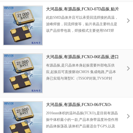
大河晶振,有源晶振,FCXO-07D晶振,贴片
石英晶振
此款SMD晶体并且可以承受回流焊接的高温，
波峰焊接，回流焊接等，贴片表晶主要特点是
该产品排带包装，焊接模式主要使用SMT焊
接，给现代SMT工艺带来高速的工作效率，
32.768K系列产品本身具有体积小,厚度薄,重量
轻等特点，此音叉型石英晶体振荡器,晶振产品
本身具备优良的耐热性,耐环境特性,在办公自
大河晶振,有源晶振,FCXO-06E晶振,进口
动化,家电领域,移动通信领域可发挥优良的电
石英晶振
有源晶振,是只晶体本身起振需要外部电压供
气特性,符合无铅标准,满足无铅焊接的回流温
应,起振后可直接驱动CMOS 集成电路,产品本
度曲线要求,金属外壳的石英晶振使得产品在封
身已实现与薄型IC（TSSOP封装,TVSOP封
装时能发挥比陶瓷晶振外壳更好的耐冲击性能.
装）同样的1mm厚度,断开时的消费电流是15
µA以下,编带包装方式可对应自动搭载及IR回
流焊接（无铅对应）产品有几种电压供选
1.8V,2.5V,3V3.3V,5V,以应对不同IC产品需要.
大河晶振,有源晶振,FCXO-06/FCXO-
06W晶振,进口贴片晶振
2016mm体积的温补晶振(TCXO),是目前有源晶
振中体积最小的一款,产品本身带温度补偿作用
的晶体振荡器,该体积产品最适合于GPS,以及
卫星通讯系统,智能电话等多用途的高稳定的频