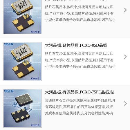
贴片石英晶体,体积小,焊接可采用自动贴片系
统,产品本身小型,表面贴片晶振,特别适用于有
小型化要求的电子数码产品市场领域,因产品小
型,薄型优势,耐环境特性,包括耐高温,耐冲击性
等,在移动通信领域得到了广泛的应用,晶振产
品本身可发挥优良的电气特性,满足无铅焊接的
高温回流温度曲线要求
大河晶振,贴片晶振,FCXO-05D晶振
贴片石英晶体,体积小,焊接可采用自动贴片系
统,产品本身小型,表面贴片晶振,特别适用于有
小型化要求的电子数码产品市场领域,因产品小
型,薄型优势,耐环境特性,包括耐高温,耐冲击性
等,在移动通信领域得到了广泛的应用,晶振产
品本身可发挥优良的电气特性,满足无铅焊接的
高温回流温度曲线要求
大河晶振,有源晶振,FCXO-75PE晶振,贴
片振荡器
普通贴片石英晶振外观使用金属材料封装的,具
有高稳定性,高可靠性的石英晶体振荡器,晶振
外观本身使用金属封装,充分的密封性能,可确
保其高可靠性,采用编带包装,外包装采用朔胶
盘,可在自动贴片机上对应自动贴装等优势.