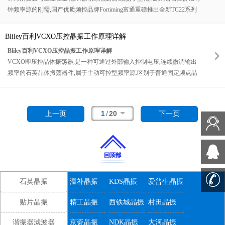
性价比,易量产集成等多重核心优势,完美适配各类微型智能设备,精密小型
钟频率源的刚需,国产优质频控品牌Fortiming富通重磅推出全新TC22系列
仪器,便携电子终端的时序设计需求,成为微型化电子硬件降本提质,性能升
TCXO温补晶体振荡器.该系列专为民用高精度时钟,无线射频,定位授时场
级的标杆级时钟器件.
景量身打造,依托成熟的温度补偿算法,精密晶体加工工艺与优化电路架构,
Bliley百利VCXO压控晶振工作原理详解
实现全温域超低频率漂移,极低相位噪声,超低待机功耗,同时兼顾微型封装,
Bliley百利VCXO压控晶振工作原理详解
高适配性与高量产稳定性,完美解决传统晶振温漂失控,精度不足,功耗偏高,
VCXO即压控晶体振荡器,是一种可通过外部输入控制电压,连续微调输出
尺寸偏大的行业短板,成为中小体积高精度稳频场景的优选方案.
频率的石英晶体振荡器件,属于主动可控型频率源.区别于普通固定频点晶
振输出频率不可调节的特性,VCXO可依托电压变化实现精准,线性,连续的
频率微调,是锁相环(PLL),频率调制,时钟同步,频偏校准系统的核心基础器
件.简单来说:普通晶振是"固定节拍器",频率恒定不变;BlileyVCXO是可调
1
/
20
上一页
下一页
速精密节拍器,通过电压精准调控节拍快慢,适配设备动态时序校准,频率锁
定,信号调制需求,完美解决射频设备频偏,时钟失步,信道偏移等工程难题.
石英晶振
温补晶振
KDS晶振
爱普生晶振
贴片晶振
精工晶振
西铁城晶振
村田晶振
谐振器滤波器
京瓷晶振
NDK晶振
大河晶振