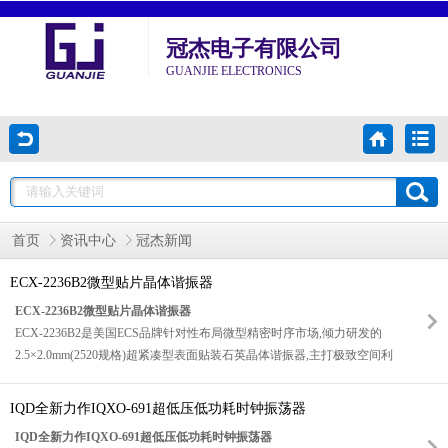
冠杰电子有限公司
GUANJIE ELECTRONICS
首页
资讯中心
冠杰新闻
ECX-2236B2微型贴片晶体谐振器
ECX-2236B2微型贴片晶体谐振器
ECX-2236B2是美国ECS品牌针对性布局微型精密时序市场,倾力研发的
2.5×2.0mm(2520规格)超紧凑型表面贴装石英晶体谐振器,主打极致空间利
用率,高精度时序输出与通用量产适配性,精准匹配现代电子设备微型化,超
薄化,高密度集成的核心设计趋势.相较于传统大尺寸贴片晶振,该型号封装
IQD全新力作IQXO-691超低压低功耗时钟振荡器
体积大幅缩减,PCB占位面积大幅优化,机身剖面厚度轻薄,完美解决微型智
IQD全新力作IQXO-691超低压低功耗时钟振荡器
能设备,无线模组,精密传感终端的空间受限难题,为设备电池扩容,散热结构