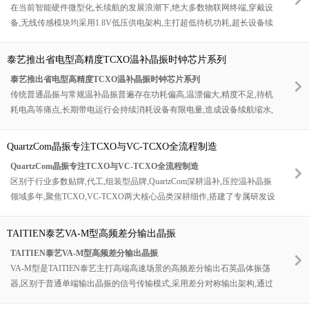
在当前智能硬件微型化,长续航的发展浪潮下,绝大多数物联网终端,穿戴设
优化,功能模块拓展预留充足设计余量.
备,无线传感模块均采用1.8V低压供电架构,主打超低待机功耗,超长设备续
航,极致轻薄机身.传统常规
SPXO晶振
多为3.3V标准电压设计,直接应用于
低压电路会出现供电不匹配,起振不稳,波形畸变,静态功耗过高,待机漏电严
泰艺推出省电型高精度TCXO温补晶振时钟芯片系列
重等一系列问题,需要额外增加电平转换,稳压电路,不仅增加PCB布局面积,
泰艺推出省电型高精度TCXO温补晶振时钟芯片系列
拉高硬件成本,还会引入额外电路噪声,影响时钟信号纯净度.
传统普通晶振与常规温补晶振普遍存在功耗偏高,温漂偏大,精度不足,待机
全球知名频率控制器件品牌IQD紧跟行业技术趋势,正式推出全新一代
耗电高等痛点,长期带电运行会持续消耗设备有限电量,造成设备续航缩水,
IQXO-691超低压SPXO标准时钟振荡器系列产品,专为电池供电,超低功耗,
频繁充电,电池早衰等问题;而低功耗简易晶振又存在温度适应性差,时序漂
微型化智能硬件量身打造.该系列器件突破传统晶振电压限制,支持超低工
移严重,定位授时偏差,组网同步失效等精度缺陷,始终无法平衡[超低功耗]
作电压运行,兼顾极致低功耗,高频率稳定度,超低相位噪声与高抗震可靠性,
QuartzCom晶振专注TCXO与VC-TCXO全流程制造
与[超高精度]两大核心矛盾,成为制约低功耗智能设备升级的关键瓶颈.针
完美匹配新一代轻量化,长续航,高集成电子设备的时序设计需求,为低功耗
QuartzCom晶振专注TCXO与VC-TCXO全流程制造
对行业长期存在的功耗与精度难以兼顾的技术难题,高端频率器件标杆品
硬件设计提供全新高性能时钟解决方案.
区别于行业多数贴牌,代工,组装型品牌,QuartzCom深耕温补,压控温补晶振
牌TAITIEN泰艺重磅迭代升级,推出省电型高精度TCXO温补时钟芯片系
领域多年,聚焦TCXO,VC-TCXO两大核心品类深耕细作,搭建了专属研发设
列,以自研低功耗电路架构,超高精密温度补偿算法,宽温高稳晶体工艺,完美
计,自主晶片加工,自研补偿电路,自主封装测试,全流程品控的闭环制造体
攻克低功耗设备时序精度不足,续航受限,温变失准的行业痛点,为轻量化,电
系,是业内专精度,技术壁垒,品控标准遥遥领先的专业制造厂商.品牌不盲目
池供电型智能设备打造[低耗长效,精准恒定,全域稳定]的新一代时序解决
TAITIEN泰艺VA-M型高频差分输出晶振
扩张低端晶振品类,集中技术与产能深耕高精度TCXO,VC-TCXO领域,实现
方案.
TAITIEN泰艺VA-M型高频差分输出晶振
技术深度,产品精度,可靠性,定制化能力的全方位领先.
VA-M型是TAITIEN泰艺主打高端高速场景的高频差分输出石英晶体振荡
器,区别于普通单端输出晶振的信号传输模式,采用差分对称输出架构,通过
正负两路互补信号传输时钟波形,可最大程度抵消线路干扰,抑制共模噪声,