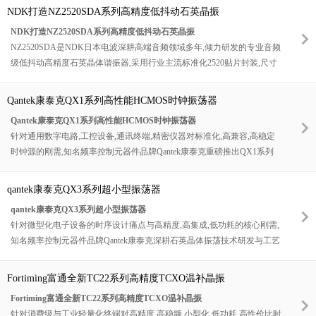
降低信号抖动,是高速高频电子系统的标配时钟方案.普通单端晶振在高频
NDK打造NZ2520SDA系列高精度低抖动石英晶振
传输下极易受电磁干扰,线路杂波影响,导致时钟波形畸变,相位抖动超标,无
NDK打造NZ2520SDA系列高精度低抖动石英晶振
法支撑千兆,万兆级高速数据传输,而VA-M型差分晶振从硬件架构上解决
NZ2520SDA是NDK日本电波深耕高端音频领域多年,倾力研发的专业音频
了高速传输的信号完整性痛点.
级低抖动高精度石英晶体谐振器,采用行业主流标准化2520贴片封装,尺寸
为2.5×2.0×0.5mm超薄轻量化设计,兼顾紧凑布局空间与极致声学性能,是目
前高端音频设备适配度最高,音质优化效果最好的主流晶振型号之一.该系
Qantek康泰克QX1系列高性能HCMOS时钟振荡器
列晶振专为数字音频解码,高清采样,无线音频传输,专业时序校准场景优化,
Qantek康泰克QX1系列高性能HCMOS时钟振荡器
所有参数均围绕高保真音质需求调校,是高品质音频硬件的专属核心时钟
针对通用数字电路,工控设备,通讯终端,精密仪器对标准化,高兼容,高稳定
器件.
时钟源的刚需,知名频率控制元器件品牌Qantek康泰克重磅推出QX1系列
HCMOS时钟振荡器.该系列是品牌专为通用高精度时序场景研发的工业级
有源石英振荡器,搭载成熟稳定的石英晶体谐振架构与优化型HCMOS高速
qantek康泰克QX3系列超小型振荡器
输出电路,具备宽频率覆盖,多精度可选,标准HCMOS规整输出,宽电压兼容,
qantek康泰克QX3系列超小型振荡器
工业宽温高稳,低抖动低老化,高适配易量产,高性价比等核心优势.凭借均衡
针对微型化电子设备的时序设计痛点与高精度,高集成,低功耗的核心刚需,
优异的综合性能,QX1系列完美适配绝大多数MCU,FPGA,DSP,工控主板,
知名频率控制元器件品牌Qantek康泰克深耕石英晶体振荡技术研发与工艺
通讯模块的数字逻辑时序需求,是替代普通有源晶振,升级设备时序性能,规
升级,重磅推出QX3系列超小型贴片石英振荡器.该系列器件是Qantek专为
模化降本提质的标杆级通用时钟器件.
微型化,轻量化,低功耗设备量身打造的高精度通用型有源时钟晶振,采用业
Fortiming富通全新TC22系列高精度TCXO温补晶振
界主流超微型贴片封装,依托成熟稳定的石英晶体谐振架构与优化型低功
Fortiming富通全新TC22系列高精度TCXO温补晶振
耗振荡电路,兼具极致小巧体积,超低温漂,超低功耗,波形纯净,宽温高稳,高
针对消费级与工业轻量化终端对高精度,高稳频,小型化,低功耗,高性价比时