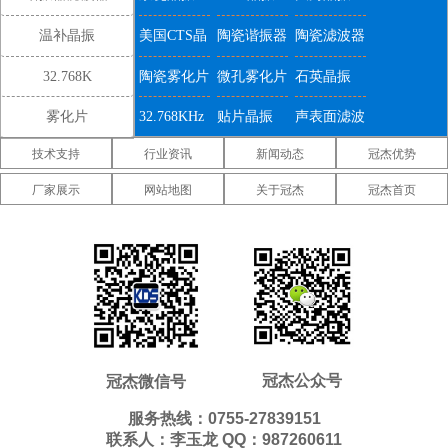
温补晶振
美国CTS晶
陶瓷谐振器
陶瓷滤波器
振
32.768K
陶瓷雾化片
微孔雾化片
石英晶振
雾化片
32.768KHz
贴片晶振
声表面滤波
技术支持
行业资讯
新闻动态
冠杰优势
器
IDT晶振
微晶晶振
康纳温菲尔
厂家展示
网站地图
关于冠杰
冠杰首页
德晶振
高利奇晶振
Jauch晶振
Abracon晶
振
维管晶振
美国ECS晶
美国日蚀晶
振
振
美国拉隆晶
美国格林雷
美国SiTime
振
工业晶振
晶振
美国
美国Statek
新西兰瑞康
Pletronics晶
晶振
晶振
压控温补晶
差分晶振
5070贴片晶
冠杰公众号
冠杰微信号
振
振
振
6035贴片晶
5032贴片晶
3225贴片晶
服务热线：0755-27839151
联系人：李玉龙 QQ：987260611
振
振
振
2520贴片晶
2016贴片晶
1612贴片晶