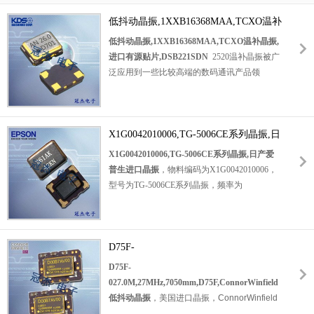
指令，并且可过高温回流焊接的温度曲线要
求。大真空DSB211SDN晶振是一款2.0*1.6mm
低抖动晶振,1XXB16368MAA,TCXO温补
尺寸的温补晶振，也叫2016贴片晶振。该晶振
晶振,进口有源贴片,DSB221SDN
低抖动晶振,1XXB16368MAA,TCXO温补晶振,
功耗低，频率稳定性高，低相位噪声等特点，
进口有源贴片,DSB221SDN
2520温补晶振被广
广泛应用于各种通信、导航、雷达、卫星定位
泛应用到一些比较高端的数码通讯产品领
系统、移动通信、无线通讯、程控电话交换
域,GPS全球定位系统,智能手机,WiMAX和蜂窝
机、全球定位系统、各类电子测量仪表中。
和无线通信等产品,符合RoHS/无铅。
DSB221SDN系列晶振就是一款尺寸为
2.5*2.0mm的温补晶振，1XXB16368MAA支持
X1G0042010006,TG-5006CE系列晶振,日
低电压，低相位噪声，单体结构，用于手机、
产爱普生进口晶振
X1G0042010006,TG-5006CE系列晶振,日产爱
GPS/GNSS、工业用无线通信设备等。低抖动
普生进口晶振
，物料编码为
X1G0042010006，
晶振，进口有源贴片，2520贴片晶振，TCXO
型号为
TG-5006CE系列晶振，频率为
温补晶振，日本大真空晶振，进口KDS振荡
16.367667MHz，输出为
Clipped sine wave，电压
器，石英晶体振荡器，数码电子晶振，智能手
范围为1.7V-1.9V，精度为±2ppm，工作温度范
机晶振。
围为-30℃~85℃，
日产爱普生进口晶振，3225
贴片晶振，3225振荡器，3225
D75F-
温补晶振
027.0M,27MHz,7050mm,D75F,ConnorWinfield
D75F-
，晶振厂家，石英晶振，四脚晶振，有源晶
低抖动晶振
027.0M,27MHz,7050mm,D75F,ConnorWinfield
振，SMD晶振，爱普生晶体，特点：轻型，小
低抖动晶振
，
美国进口晶振，
ConnorWinfield
型，薄型，高精度，高品质，高性能等，被广
晶振，康纳温菲尔德晶振，型号：
D75F
系