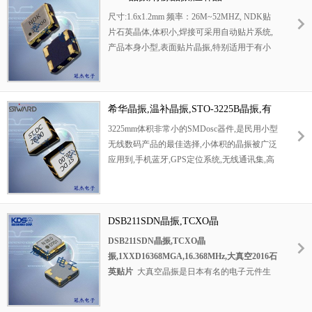
可发挥优良的电气特性,满足无铅焊接的回流温
振,NT1612AA晶振,NT1612AB晶振
尺寸:1.6x1.2mm 频率：26M~52MHZ, NDK贴
度曲线要求.
片石英晶体,体积小,焊接可采用自动贴片系统,
产品本身小型,表面贴片晶振,特别适用于有小
型化要求的电子数码产品市场领域,因产品小
型,薄型优势,耐环境特性,包括耐高温,耐冲击性
等,在移动通信领域得到了广泛的应用,晶振产
品本身可发挥优良的电气特性,满足无铅焊接的
希华晶振,温补晶振,STO-3225B晶振,有
高温回流温度曲线要求.
源进口晶振
3225mm体积非常小的SMD
osc
器件,是民用小型
无线数码产品的最佳选择,小体积的晶振被广泛
应用到,手机蓝牙,GPS定位系统,无线通讯集,高
精度和高频率的稳定性能,非常好的减少电磁干
扰的影响,是民用无线数码产品最好的选择,符
合RoHS/无铅.
DSB211SDN晶振,TCXO晶
振,1XXD16368MGA,16.368MHz,大真空
DSB211SDN晶振,TCXO晶
2016石英贴片
振,1XXD16368MGA,16.368MHz,大真空2016石
英贴片
大真空晶振是日本有名的电子元件生
产商，致力于研发生产KDS晶振，小体积温补
石英晶振，所选择生产材料均符合 RoHS 环保