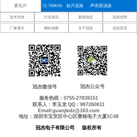
雾化片
32.768KHz
贴片晶振
声表面滤波
技术支持
行业资讯
新闻动态
冠杰优势
器
IDT晶振
微晶晶振
康纳温菲尔
厂家展示
网站地图
关于冠杰
冠杰首页
德晶振
高利奇晶振
Jauch晶振
Abracon晶
振
维管晶振
美国ECS晶
美国日蚀晶
振
振
美国拉隆晶
美国格林雷
美国SiTime
振
工业晶振
晶振
美国
美国Statek
新西兰瑞康
Pletronics晶
晶振
晶振
压控温补晶
差分晶振
5070贴片晶
冠杰公众号
冠杰微信号
振
振
振
6035贴片晶
5032贴片晶
3225贴片晶
服务热线：0755-27839151
联系人：李玉龙 QQ：987260611
振
振
振
2520贴片晶
2016贴片晶
1612贴片晶
Email:guanjiedz@163.com
地址：深圳市宝安区中心区赛格电子大厦1C48
振
振
振
10.4*4.0mm
8.0*3.8mm
7.1*3.3mm
冠杰电子有限公司
版权所有
贴片晶振
贴片晶振
贴片晶振
7.0*1.5mm
5.0*1.8mm
4.1*1.5mm