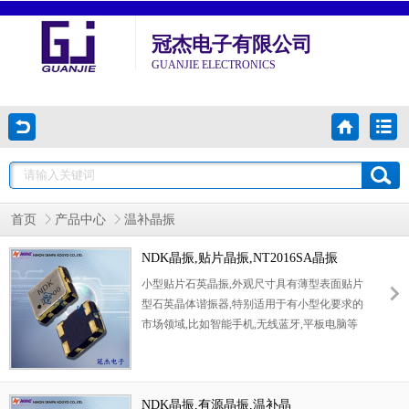
冠杰电子有限公司
GUANJIE ELECTRONICS
首页
产品中心
温补晶振
NDK晶振,贴片晶振,NT2016SA晶振
小型贴片石英晶振,外观尺寸具有薄型表面贴片
型石英晶体谐振器,特别适用于有小型化要求的
市场领域,比如智能手机,无线蓝牙,平板电脑等
电子数码产品.晶振本身超小型,薄型,重量轻,晶
体具有优良的耐环境特性,如耐热性,耐冲击性,
在办公自动化,家电相关电器领域及
Bluetooth,Wireless LAN等短距离无线通信领域
NDK晶振,有源晶振,温补晶