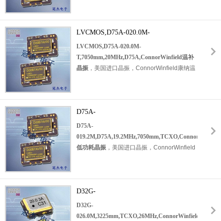
泛应用在汽车显示系统，汽车控制系统，汽车
列，编码为：
D75F-027.0M
，频率为：
安全系统等产品。
27.000MHz，工作温度范围：0℃至+70℃，
小体积晶振尺寸：7.0x5.0x2.0
LVCMOS,D75A-020.0M-
mm封装，10垫
脚
T,7050mm,20MHz,D75A,ConnorWinfield
LVCMOS,D75A-020.0M-
贴片晶振
温补晶振
T,7050mm,20MHz,D75A,ConnorWinfield温补
，有源晶振，石英晶振，TCXO温补晶体振荡
晶振
，
美国进口晶振，
ConnorWinfield康纳温
器，温补晶振，
石英晶体振荡器
。
具有三态
菲尔德晶振，型号：
D75A
系列，编码为：
LVCMOS输出。通过使用模拟温度补偿，
D75A-020.0M-T
，频率为：20.000MHz，工
D75F能够在0至70°C的温度范围内保持低于1-
作温度范围：0℃至+70℃，小体积晶振尺寸：
ppm的稳定性。
应用于：通信模块晶振，无线
7.0x5.0x2.0
D75A-
mm封装，10垫脚
贴片晶振
，有源
网络晶振，物联网晶振，车载控制器晶振，北
晶振，石英晶振，TCXO温补晶振，温补晶体
019.2M,D75A,19.2MHz,7050mm,TCXO,ConnorWi
D75A-
斗导航晶振，罗拉模块等应用。
振荡器，
低功耗晶振
019.2M,D75A,19.2MHz,7050mm,TCXO,ConnorWinfield
石英晶体振荡器
低功耗晶振
，
美国进口晶振，
ConnorWinfield
。具有超小型，轻薄型，
低抖动，低功耗，低
晶振，康纳温菲尔德晶振，型号：
D75A
系
电压，低耗能，低相位噪声，低损耗等特点。
列，编码为：
D75A-019.2M
，频率为：
具有三态LVCMOS输出。通过使用模拟温度补
19.2MHz，工作温度范围：0℃至+70℃，小体
偿，D75A能够在0至70°C的温度范围内保持
积晶振尺寸：7.0x5.0x2.0
D32G-
mm封装，10垫脚
贴
低于1-ppm的稳定性。D75A满足第3层的要
片晶振
，有源晶振，石英晶振，TCXO
026.0M,3225mm,TCXO,26MHz,ConnorWinfield
D32G-
求。应用于：通讯设备晶振，无线网络晶振，
温补晶振
低抖动晶振
026.0M,3225mm,TCXO,26MHz,ConnorWinfield
6G基站，物联网晶振，GPS定位晶振，导航