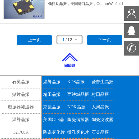
，温补晶体振荡器，石英晶体振荡器。具有超
低抖动晶振
，
美国进口晶振，
ConnorWinfield
仪等应用。
小型晶振，轻薄型晶振，
低抖动晶振，低功耗
晶振，康纳温菲尔德晶振，型号：
D32G
系
晶振，低电压晶振，低耗能晶振，低损耗等特
列，编码为：
D32G-026.0M
，电压：3.3V，
点。
具有三态LVCMOS输出。通过使用模拟温
频率为：26.000MHz，工作温度范围：-30℃
度补偿，D75A能够在0至70°C的温度范围内
至+85℃，小体积晶振尺寸：3.2x2.5mm
表面
保持低于1-ppm的稳定性。D75A满足第3层的
安装
，四脚贴片晶振，有源晶振，TCXO
1
/
12
上一页
下一页
要求。应用于：通讯设备晶振，以太网晶振，
温补晶振
6G基站，物联网晶振，GPS定位晶振，导航
，温补晶体振荡器，石英晶振。
设计用于在一
仪等应用。
个非常小的封装中需要紧密频率稳定性的应
用。符合RoHS的表面安装包是设计为高密度
安装，是最佳的大规模生产。应用于：通讯设
备晶振，导航仪晶振，无线网络晶振，物联网
石英晶振
温补晶振
KDS晶振
爱普生晶振
晶振，汽车电子晶振，安防设备等。
贴片晶振
精工晶振
西铁城晶振
村田晶振
谐振器滤波器
京瓷晶振
NDK晶振
大河晶振
温补晶振
美国CTS晶
陶瓷谐振器
陶瓷滤波器
振
32.768K
陶瓷雾化片
微孔雾化片
石英晶振