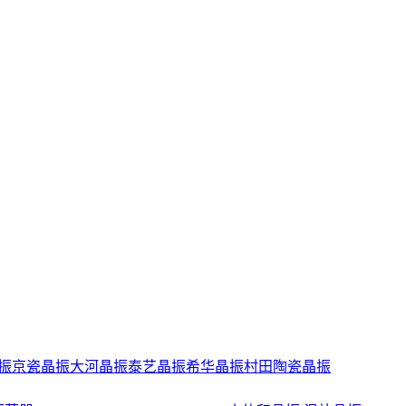
振
京瓷晶振
大河晶振
泰艺晶振
希华晶振
村田陶瓷晶振