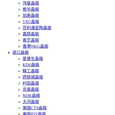
鸿星晶振
希华晶振
加高晶振
TXC晶振
百利通亚陶晶振
嘉硕晶振
泰艺晶振
香港NKG晶振
进口晶振
爱普生晶振
KDS晶振
精工晶振
西铁城晶振
村田晶振
京瓷晶振
NDK晶振
大河晶振
美国CTS晶振
美国IDT晶振