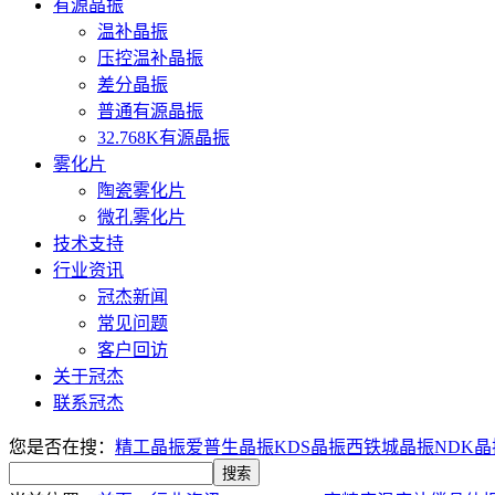
有源晶振
温补晶振
压控温补晶振
差分晶振
普通有源晶振
32.768K有源晶振
雾化片
陶瓷雾化片
微孔雾化片
技术支持
行业资讯
冠杰新闻
常见问题
客户回访
关于冠杰
联系冠杰
您是否在搜：
精工晶振
爱普生晶振
KDS晶振
西铁城晶振
NDK晶