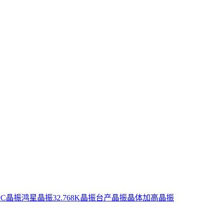
XC晶振
鸿星晶振
32.768K晶振
台产晶振
晶体
加高晶振