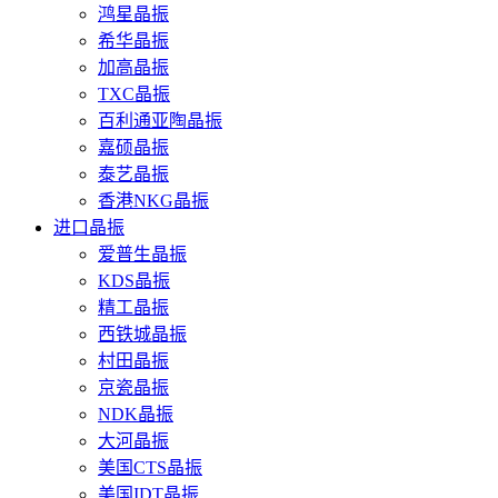
鸿星晶振
希华晶振
加高晶振
TXC晶振
百利通亚陶晶振
嘉硕晶振
泰艺晶振
香港NKG晶振
进口晶振
爱普生晶振
KDS晶振
精工晶振
西铁城晶振
村田晶振
京瓷晶振
NDK晶振
大河晶振
美国CTS晶振
美国IDT晶振