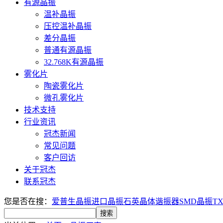
有源晶振
温补晶振
压控温补晶振
差分晶振
普通有源晶振
32.768K有源晶振
雾化片
陶瓷雾化片
微孔雾化片
技术支持
行业资讯
冠杰新闻
常见问题
客户回访
关于冠杰
联系冠杰
您是否在搜：
爱普生晶振
进口晶振
石英晶体谐振器
SMD晶振
T